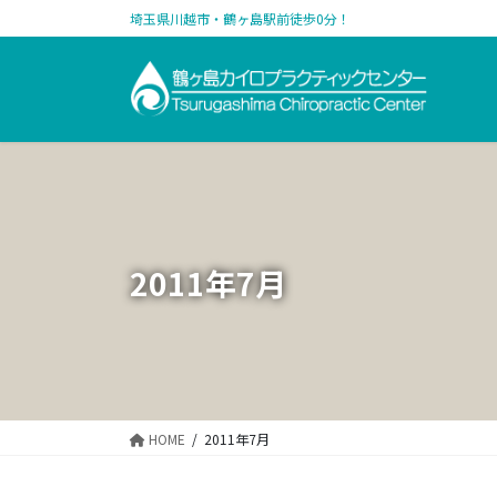
コ
ナ
埼玉県川越市・鶴ヶ島駅前徒歩0分！
ン
ビ
テ
ゲ
ン
ー
ツ
シ
に
ョ
移
ン
動
に
移
動
2011年7月
HOME
2011年7月